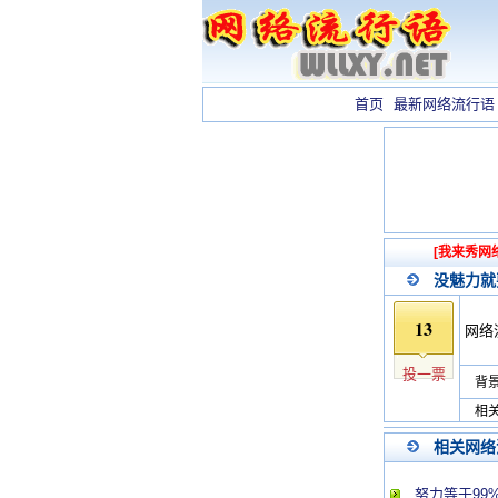
首页
最新网络流行语
[我来秀网
没魅力就
13
网络
投一票
背景
相关
相关网络
努力等于99