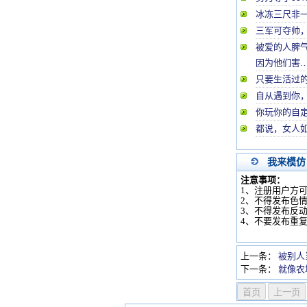
冰冻三尺非
三军可夺帅
被爱的人脾
因为他们害
只要生活过
自从遇到你
你玩你的自
都说，女人
我来模仿
注意事项：
1、注册用户方
2、不得发布色
3、不得发布反
4、不要发布重
上一条：
被别人
下一条：
就像农