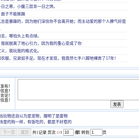
一日之寒，小腹三层非一日之馋。
，面子不能挨踹
气总是暴躁的，因为她们深信你不会离开她；而主动爱的那个人脾气好是
…
的去，哪怕头上有点绿。
，我就脱离了地心引力，因为我的重心变成了你
定义，我玩我的格式化。
如衣服，兄弟如手足。现在才发现，我竟然七手八脚地裸奔了17年！
可发布！
情信息！
动言论！
复信息！
当玩物还自以为是宠物，摆明了是废物
场里的狗一样，有饭吃的，都是不好惹的
共
1
记录
页次:
1
/1
条
/页 转到
页