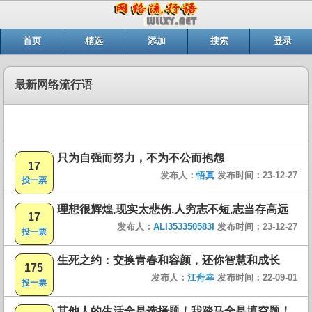
首页
精选
添加
搜索
登录
最新网络流行语
只为自强而努力，不为不公而抱怨
17
发布人：
悟真
发布时间：23-12-27
投一票
理想很辉煌,现实太悲伤,人穷志不短,志当存高远
17
发布人：
ALI353350583I
发布时间：23-12-27
投一票
生死之约：交换青春和容颜，还你智慧和成长
175
发布人：
江舟幸
发布时间：22-09-01
投一票
其他人的生活全是选择题！我踏马全是填空题！