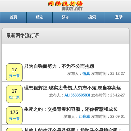
首页
精选
添加
搜索
登录
最新网络流行语
只为自强而努力，不为不公而抱怨
17
发布人：
悟真
发布时间：23-12-27
投一票
理想很辉煌,现实太悲伤,人穷志不短,志当存高远
17
发布人：
ALI353350583I
发布时间：23-12-27
投一票
生死之约：交换青春和容颜，还你智慧和成长
175
发布人：
江舟幸
发布时间：22-09-01
投一票
其他人的生活全是选择题！我踏马全是填空题！