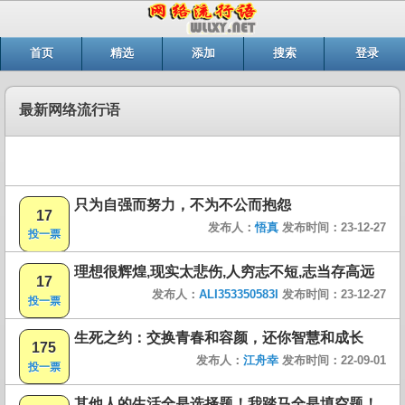
首页
精选
添加
搜索
登录
最新网络流行语
只为自强而努力，不为不公而抱怨
17
发布人：
悟真
发布时间：23-12-27
投一票
理想很辉煌,现实太悲伤,人穷志不短,志当存高远
17
发布人：
ALI353350583I
发布时间：23-12-27
投一票
生死之约：交换青春和容颜，还你智慧和成长
175
发布人：
江舟幸
发布时间：22-09-01
投一票
其他人的生活全是选择题！我踏马全是填空题！