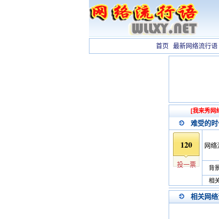
首页
最新网络流行语
[我来秀网
难受的时
120
网络
投一票
背景
相关
相关网络