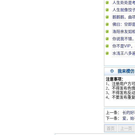
人生处处是
人生就像饺
鹅鹅鹅，曲
佛曰：空即是
洛阳亲友如
你说我不错
你不是VIP
水浅王八多
我来模仿
注意事项：
1、注册用户方
2、不得发布色
3、不得发布反
4、不要发布重
上一条：
长的好
下一条：
爱，始