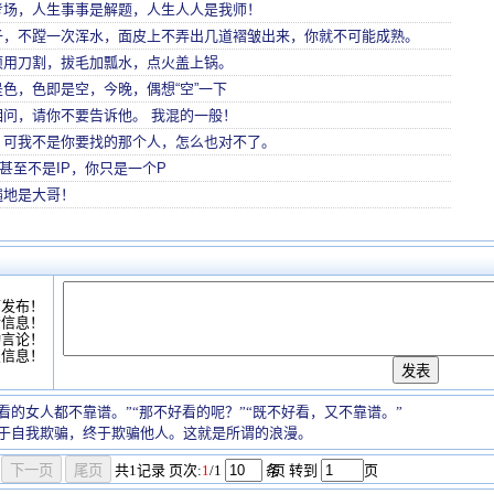
考场，人生事事是解题，人生人人是我师！
子，不蹚一次浑水，面皮上不弄出几道褶皱出来，你就不可能成熟。
项用刀割，拔毛加瓢水，点火盖上锅。
色，色即是空，今晚，偶想“空”一下
相问，请你不要告诉他。 我混的一般！
，可我不是你要找的那个人，怎么也对不了。
，甚至不是IP，你只是一个P
遍地是大哥！
可发布！
情信息！
动言论！
复信息！
看的女人都不靠谱。”“那不好看的呢？”“既不好看，又不靠谱。”
于自我欺骗，终于欺骗他人。这就是所谓的浪漫。
共
1
记录
页次:
1
/1
条
/页 转到
页