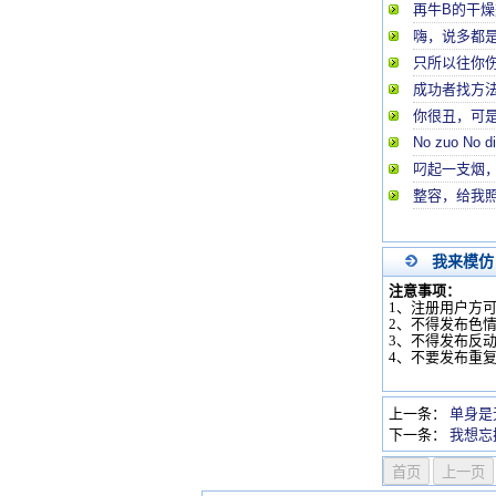
再牛B的干
嗨，说多都
只所以往你
成功者找方
你很丑，可
No zuo No d
叼起一支烟
整容，给我
我来模仿
注意事项：
1、注册用户方
2、不得发布色
3、不得发布反
4、不要发布重
上一条：
单身是
下一条：
我想忘