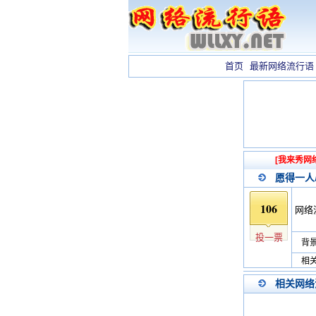
首页
最新网络流行语
[我来秀网
愿得一人
106
网络
投一票
背景
相关
相关网络