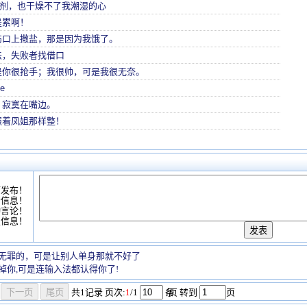
燥剂，也干燥不了我潮湿的心
是累啊！
伤口上撒盐，那是因为我饿了。
法，失败者找借口
是你很抢手；我很帅，可是我很无奈。
ie
，寂寞在嘴边。
照着凤姐那样整！
可发布！
情信息！
动言论！
复信息！
无罪的，可是让别人单身那就不好了
掉你,可是连输入法都认得你了!
共
1
记录
页次:
1
/1
条
/页 转到
页