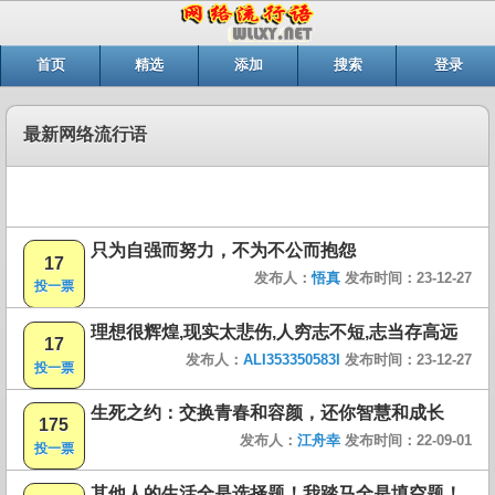
首页
精选
添加
搜索
登录
最新网络流行语
只为自强而努力，不为不公而抱怨
17
发布人：
悟真
发布时间：23-12-27
投一票
理想很辉煌,现实太悲伤,人穷志不短,志当存高远
17
发布人：
ALI353350583I
发布时间：23-12-27
投一票
生死之约：交换青春和容颜，还你智慧和成长
175
发布人：
江舟幸
发布时间：22-09-01
投一票
其他人的生活全是选择题！我踏马全是填空题！