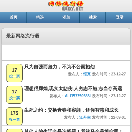
首页
精选
添加
搜索
登录
最新网络流行语
只为自强而努力，不为不公而抱怨
17
发布人：
悟真
发布时间：23-12-27
投一票
理想很辉煌,现实太悲伤,人穷志不短,志当存高远
17
发布人：
ALI353350583I
发布时间：23-12-27
投一票
生死之约：交换青春和容颜，还你智慧和成长
175
发布人：
江舟幸
发布时间：22-09-01
投一票
其他人的生活全是选择题！我踏马全是填空题！