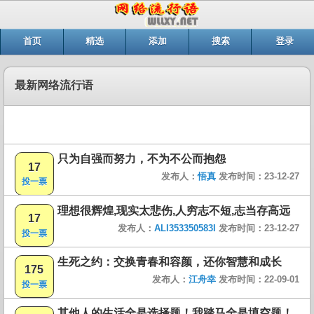
首页
精选
添加
搜索
登录
最新网络流行语
只为自强而努力，不为不公而抱怨
17
发布人：
悟真
发布时间：23-12-27
投一票
理想很辉煌,现实太悲伤,人穷志不短,志当存高远
17
发布人：
ALI353350583I
发布时间：23-12-27
投一票
生死之约：交换青春和容颜，还你智慧和成长
175
发布人：
江舟幸
发布时间：22-09-01
投一票
其他人的生活全是选择题！我踏马全是填空题！