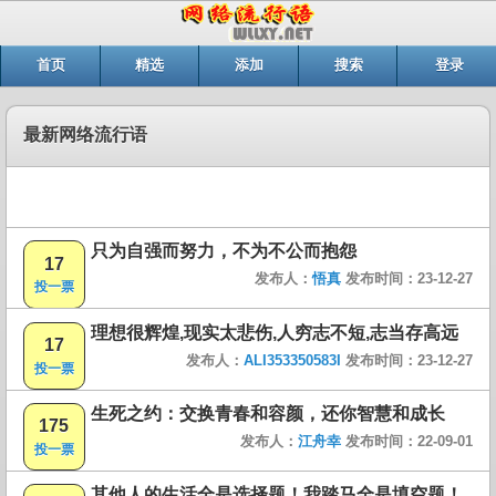
首页
精选
添加
搜索
登录
最新网络流行语
只为自强而努力，不为不公而抱怨
17
发布人：
悟真
发布时间：23-12-27
投一票
理想很辉煌,现实太悲伤,人穷志不短,志当存高远
17
发布人：
ALI353350583I
发布时间：23-12-27
投一票
生死之约：交换青春和容颜，还你智慧和成长
175
发布人：
江舟幸
发布时间：22-09-01
投一票
其他人的生活全是选择题！我踏马全是填空题！