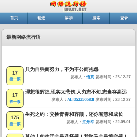
首页
精选
添加
搜索
登录
最新网络流行语
只为自强而努力，不为不公而抱怨
17
发布人：
悟真
发布时间：23-12-27
投一票
理想很辉煌,现实太悲伤,人穷志不短,志当存高远
17
发布人：
ALI353350583I
发布时间：23-12-27
投一票
生死之约：交换青春和容颜，还你智慧和成长
175
发布人：
江舟幸
发布时间：22-09-01
投一票
其他人的生活全是选择题！我踏马全是填空题！