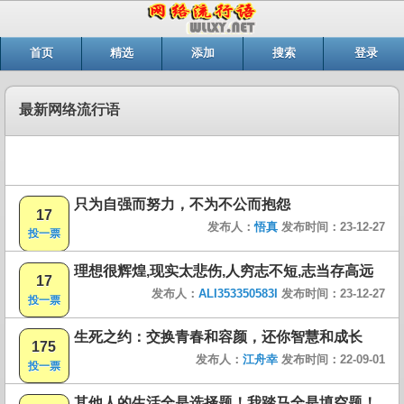
首页
精选
添加
搜索
登录
最新网络流行语
只为自强而努力，不为不公而抱怨
17
发布人：
悟真
发布时间：23-12-27
投一票
理想很辉煌,现实太悲伤,人穷志不短,志当存高远
17
发布人：
ALI353350583I
发布时间：23-12-27
投一票
生死之约：交换青春和容颜，还你智慧和成长
175
发布人：
江舟幸
发布时间：22-09-01
投一票
其他人的生活全是选择题！我踏马全是填空题！