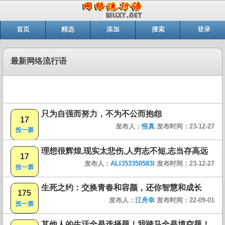
首页
精选
添加
搜索
登录
最新网络流行语
只为自强而努力，不为不公而抱怨
17
发布人：
悟真
发布时间：23-12-27
投一票
理想很辉煌,现实太悲伤,人穷志不短,志当存高远
17
发布人：
ALI353350583I
发布时间：23-12-27
投一票
生死之约：交换青春和容颜，还你智慧和成长
175
发布人：
江舟幸
发布时间：22-09-01
投一票
其他人的生活全是选择题！我踏马全是填空题！