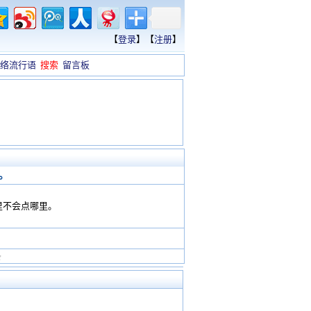
【
登录
】【
注册
】
络流行语
搜索
留言板
。
里不会点哪里。
条