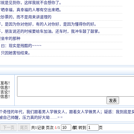
愿就是见到你，这样我就不会想你了。
才晒幸福，真幸福的人哪有空出来晒。
数钞票的，而不是用来讲道理的
好，是因为你对他好，有的人对你好，是因为懂得你的好。
开，朋友说还的时候要给车加油。还车时，我冲车鼓了鼓掌。
要坐牢的那种
曰：现实是残酷的~~~~
，只因她害怕结束。
可发布！
情信息！
动言论！
复信息！
个奇怪的年代，我们跟着男人学做女人，跟着女人学做男人；疑惑：我到底是
被自己帅醒，压力真的好大呦……= =
共
1
记录
页次:
1
/1
条
/页 转到
页