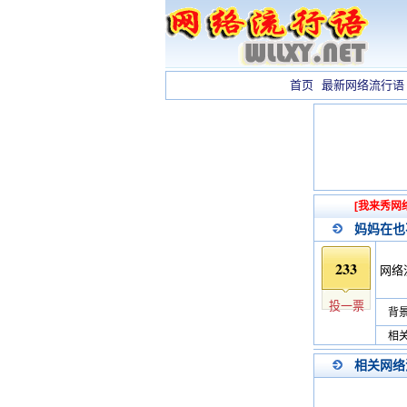
首页
最新网络流行语
[我来秀网
妈妈在也
233
网络
投一票
背景
相关
相关网络