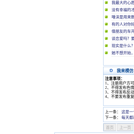
我最大的心
没有幸福的
唾沫是用来
有的人对你
借朋友的车
谈恋爱吗？
现实是什么？
她不想开始
我来模仿
注意事项：
1、注册用户方
2、不得发布色
3、不得发布反
4、不要发布重
上一条：
这是一
下一条：
每天都