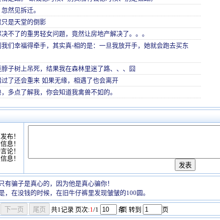
，忽然见拆迁。
狱只是天堂的倒影
解决不了的重男轻女问题，竟然让房地产解决了。。。
到我们幸福得牵手，其实真-相的是：一旦我放开手，她就会跑去买东
歪脖子树上吊死，结果我在森林里迷了路、、、囧
错过了还会重来 如果无缘，相遇了也会离开
兽，多点了解我，你会知道我禽兽不如的。
可发布！
情信息！
动言论！
复信息！
只有骗子是真心的，因为他是真心骗你！
是，在没钱的时候，在旧牛仔裤里发现皱皱的100圆。
共
1
记录
页次:
1
/1
条
/页 转到
页