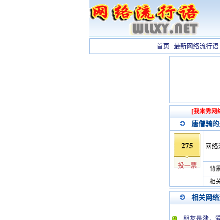
首页
最新网络流行语
[我来秀网
唐僧骑的
275
网络
投一票
背景
相关
相关网络
朋友是潴，