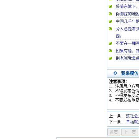
采菊东篱下
你脚踩的地
中国几千年
旁人总是看
西。
不要在一棵
如果有缘，
别老喊我禽
我来模仿
注意事项：
1、注册用户方
2、不得发布色
3、不得发布反
4、不要发布重
上一条：
这社会
下一条：
幸福就