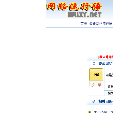
首页
最新网络流行语
[我来秀网
要么留给
198
网络
投一票
背景
相关
相关网络
你不坚强，