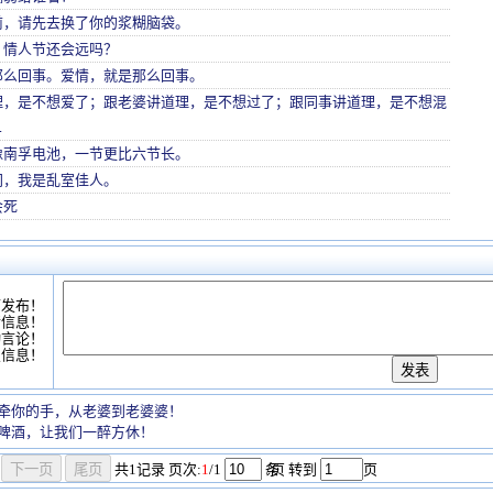
前，请先去换了你的浆糊脑袋。
，情人节还会远吗？
那么回事。爱情，就是那么回事。
理，是不想爱了；跟老婆讲道理，是不想过了；跟同事讲道理，是不想混
…
像南孚电池，一节更比六节长。
间，我是乱室佳人。
会死
可发布！
情信息！
动言论！
复信息！
牵你的手，从老婆到老婆婆！
啤酒，让我们一醉方休！
共
1
记录
页次:
1
/1
条
/页 转到
页