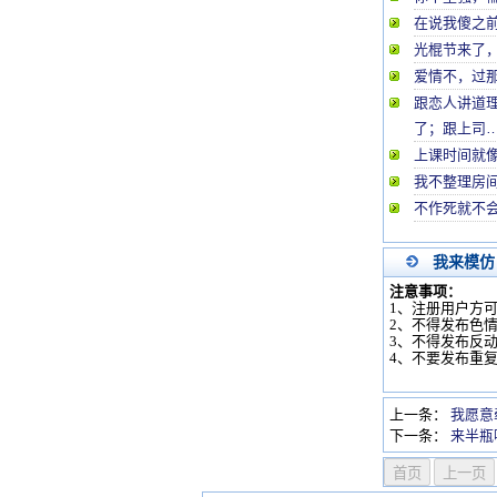
在说我傻之
光棍节来了
爱情不，过
跟恋人讲道
了；跟上司
上课时间就
我不整理房
不作死就不
我来模仿
注意事项：
1、注册用户方
2、不得发布色
3、不得发布反
4、不要发布重
上一条：
我愿意
下一条：
来半瓶