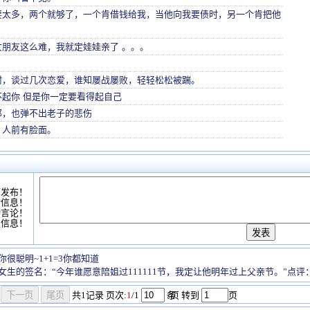
要太多，两个就够了，一个肯借钱给我，当他向我要债时，另一个肯把他
女朋友这么难，我就定娃娃亲了 。。。
耐，谈过几次恋爱，谁知屡战屡败，轻轻松松被踹。
不起你 但是你一定要看得起自己
邦，也弹不出老子的悲伤
，人前有脸面。
可发布！
情信息！
动言论！
复信息！
你很聪明~1+1=3你都知道
女生的签名：“今年谁愿意陪姐过111111节，我定让他明年过上父亲节。”点评：从
共
1
记录
页次:
1
/1
条
/页 转到
页