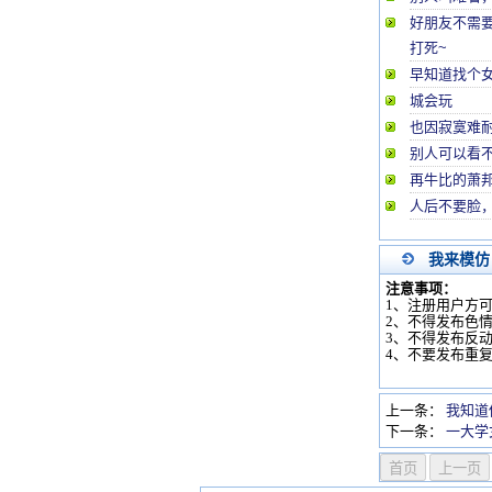
好朋友不需
打死~
早知道找个
城会玩
也因寂寞难
别人可以看
再牛比的萧
人后不要脸
我来模仿
注意事项：
1、注册用户方
2、不得发布色
3、不得发布反
4、不要发布重
上一条：
我知道
下一条：
一大学