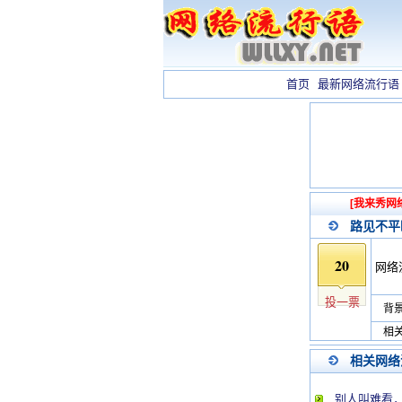
首页
最新网络流行语
[我来秀网
路见不平
20
网络
投一票
背景
相关
相关网络
别人叫难看