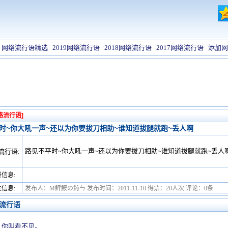
网络流行语精选
2019网络流行语
2018网络流行语
2017网络流行语
添加网
络流行语]
时~你大吼一声~还以为你要拔刀相助~谁知道拔腿就跑~丢人啊
路见不平时~你大吼一声~还以为你要拔刀相助~谁知道拔腿就跑~丢人
流行语:
信息:
信息:
发布人：M鮃鮟の鈊ㄣ 发布时间：2011-11-10 得票：20人次 评论：0条
流行语
，你叫看不见。