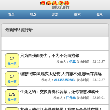
首页
精选
添加
搜索
登录
最新网络流行语
只为自强而努力，不为不公而抱怨
17
发布人：
悟真
发布时间：23-12-27
投一票
理想很辉煌,现实太悲伤,人穷志不短,志当存高远
17
发布人：
ALI353350583I
发布时间：23-12-27
投一票
生死之约：交换青春和容颜，还你智慧和成长
175
发布人：
江舟幸
发布时间：22-09-01
投一票
其他人的生活全是选择题！我踏马全是填空题！