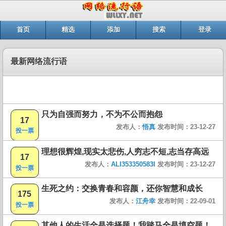
首页
精选
添加
搜索
登录
最新网络流行语
只为自强而努力，不为不公而抱怨
17
发布人：
悟真
发布时间：23-12-27
投一票
理想很辉煌,现实太悲伤,人穷志不短,志当存高远
17
发布人：
ALI353350583I
发布时间：23-12-27
投一票
生死之约：交换青春和容颜，还你智慧和成长
175
发布人：
江舟幸
发布时间：22-09-01
投一票
其他人的生活全是选择题！我踏马全是填空题！