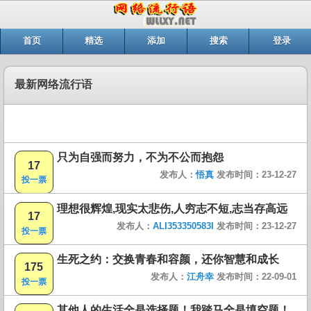
首页
精选
添加
搜索
登录
最新网络流行语
只为自强而努力，不为不公而抱怨
17
发布人：
悟真
发布时间：23-12-27
投一票
理想很辉煌,现实太悲伤,人穷志不短,志当存高远
17
发布人：
ALI353350583I
发布时间：23-12-27
投一票
生死之约：交换青春和容颜，还你智慧和成长
175
发布人：
江舟幸
发布时间：22-09-01
投一票
其他人的生活全是选择题！我踏马全是填空题！