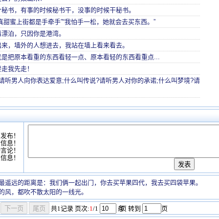
个秘书，有事的时候秘书干，没事的时候干秘书。
真甜蜜上街都是手牵手”“我怕手一松，她就会去买东西。”
再漂泊，只因你是港湾。
出来，墙外的人想进去，我站在墙上看来看去。
是把原本看重的东西看轻一点、原本看轻的东西看重点...
要走我先走！
请听男人向你表达爱意;什么叫传说?请听男人对你的承诺;什么叫梦境?请
可发布！
情信息！
动言论！
复信息！
最遥远的距离是：我们俩一起出门，你去买苹果四代，我去买四袋苹果。
的风，都吹不散太阳的一线光。
共
1
记录
页次:
1
/1
条
/页 转到
页