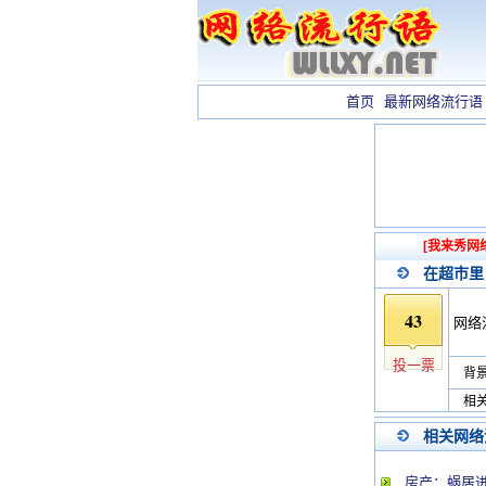
首页
最新网络流行语
[我来秀网
在超市里
43
网络
投一票
背景
相关
相关网络
房产：蜗居