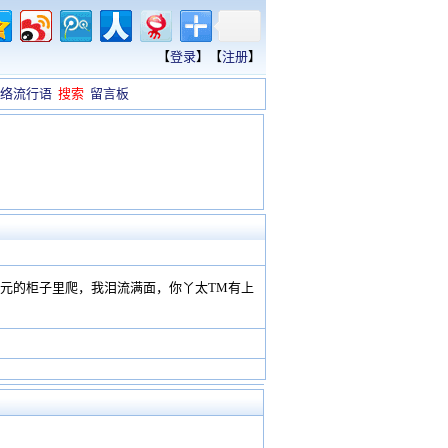
【
登录
】【
注册
】
络流行语
搜索
留言板
.9元的柜子里爬，我泪流满面，你丫太TM有上