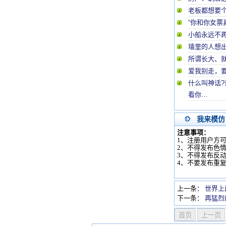
老板都想要
“你和你女票
小船永远不
墙里的人想
所谓长大、就
爱我别走，
什么叫神话?
看你…
我来模仿
注意事项：
1、注册用户方
2、不得发布色
3、不得发布反
4、不要发布重
上一条：
世界上
下一条：
再猛烈