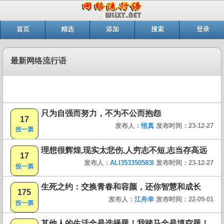
首页
精选
添加
搜索
登录
最新网络流行语
只为自强而努力，不为不公而抱怨
17
发布人：
悟真
发布时间：23-12-27
投一票
理想很辉煌,现实太悲伤,人穷志不短,志当存高远
17
发布人：
ALI353350583I
发布时间：23-12-27
投一票
生死之约：交换青春和容颜，还你智慧和成长
175
发布人：
江舟幸
发布时间：22-09-01
投一票
其他人的生活全是选择题！我踏马全是填空题！