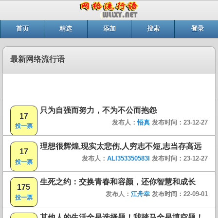
首页
精选
添加
搜索
登录
最新网络流行语
只为自强而努力，不为不公而抱怨
17
发布人：
悟真
发布时间：23-12-27
投一票
理想很辉煌,现实太悲伤,人穷志不短,志当存高远
17
发布人：
ALI353350583I
发布时间：23-12-27
投一票
生死之约：交换青春和容颜，还你智慧和成长
175
发布人：
江舟幸
发布时间：22-09-01
投一票
其他人的生活全是选择题！我踏马全是填空题！