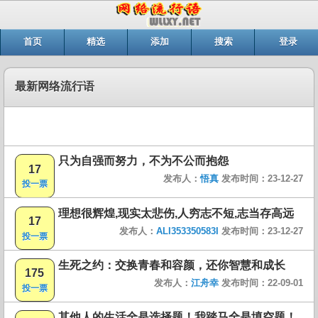
首页
精选
添加
搜索
登录
最新网络流行语
只为自强而努力，不为不公而抱怨
17
发布人：
悟真
发布时间：23-12-27
投一票
理想很辉煌,现实太悲伤,人穷志不短,志当存高远
17
发布人：
ALI353350583I
发布时间：23-12-27
投一票
生死之约：交换青春和容颜，还你智慧和成长
175
发布人：
江舟幸
发布时间：22-09-01
投一票
其他人的生活全是选择题！我踏马全是填空题！