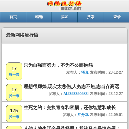
首页
精选
添加
搜索
登录
最新网络流行语
只为自强而努力，不为不公而抱怨
17
发布人：
悟真
发布时间：23-12-27
投一票
理想很辉煌,现实太悲伤,人穷志不短,志当存高远
17
发布人：
ALI353350583I
发布时间：23-12-27
投一票
生死之约：交换青春和容颜，还你智慧和成长
175
发布人：
江舟幸
发布时间：22-09-01
投一票
其他人的生活全是选择题！我踏马全是填空题！