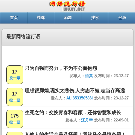
首页
精选
添加
搜索
登录
最新网络流行语
只为自强而努力，不为不公而抱怨
17
发布人：
悟真
发布时间：23-12-27
投一票
理想很辉煌,现实太悲伤,人穷志不短,志当存高远
17
发布人：
ALI353350583I
发布时间：23-12-27
投一票
生死之约：交换青春和容颜，还你智慧和成长
175
发布人：
江舟幸
发布时间：22-09-01
投一票
其他人的生活全是选择题！我踏马全是填空题！