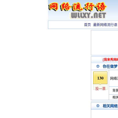
首页
最新网络流行语
[我来秀网
你在做梦
130
网络
投一票
背景
相关
相关网络