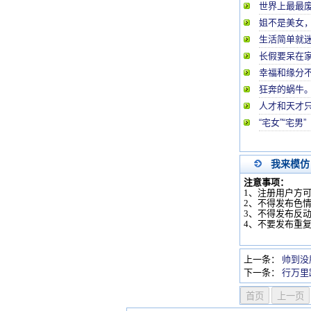
世界上最最废
姐不是美女
生活简单就
长假要呆在
幸福和缘分
狂奔的蜗牛
人才和天才只
“宅女”“宅男”
我来模仿
注意事项：
1、注册用户方
2、不得发布色
3、不得发布反
4、不要发布重
上一条：
帅到没
下一条：
行万里