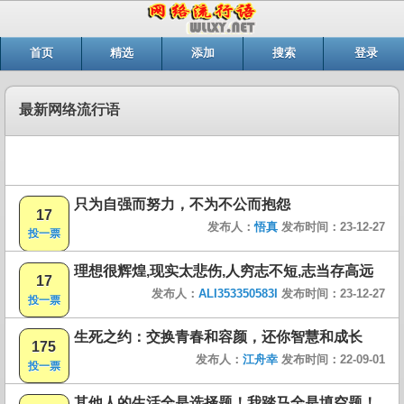
首页
精选
添加
搜索
登录
最新网络流行语
只为自强而努力，不为不公而抱怨
17
发布人：
悟真
发布时间：23-12-27
投一票
理想很辉煌,现实太悲伤,人穷志不短,志当存高远
17
发布人：
ALI353350583I
发布时间：23-12-27
投一票
生死之约：交换青春和容颜，还你智慧和成长
175
发布人：
江舟幸
发布时间：22-09-01
投一票
其他人的生活全是选择题！我踏马全是填空题！