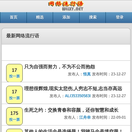
首页
精选
添加
搜索
登录
最新网络流行语
只为自强而努力，不为不公而抱怨
17
发布人：
悟真
发布时间：23-12-27
投一票
理想很辉煌,现实太悲伤,人穷志不短,志当存高远
17
发布人：
ALI353350583I
发布时间：23-12-27
投一票
生死之约：交换青春和容颜，还你智慧和成长
175
发布人：
江舟幸
发布时间：22-09-01
投一票
其他人的生活全是选择题！我踏马全是填空题！