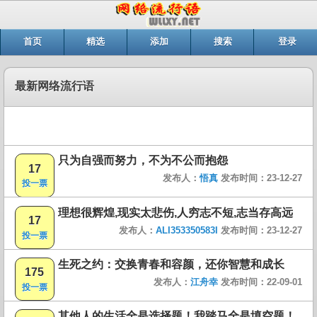
首页
精选
添加
搜索
登录
最新网络流行语
只为自强而努力，不为不公而抱怨
17
发布人：
悟真
发布时间：23-12-27
投一票
理想很辉煌,现实太悲伤,人穷志不短,志当存高远
17
发布人：
ALI353350583I
发布时间：23-12-27
投一票
生死之约：交换青春和容颜，还你智慧和成长
175
发布人：
江舟幸
发布时间：22-09-01
投一票
其他人的生活全是选择题！我踏马全是填空题！