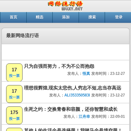
首页
精选
添加
搜索
登录
最新网络流行语
只为自强而努力，不为不公而抱怨
17
发布人：
悟真
发布时间：23-12-27
投一票
理想很辉煌,现实太悲伤,人穷志不短,志当存高远
17
发布人：
ALI353350583I
发布时间：23-12-27
投一票
生死之约：交换青春和容颜，还你智慧和成长
175
发布人：
江舟幸
发布时间：22-09-01
投一票
其他人的生活全是选择题！我踏马全是填空题！