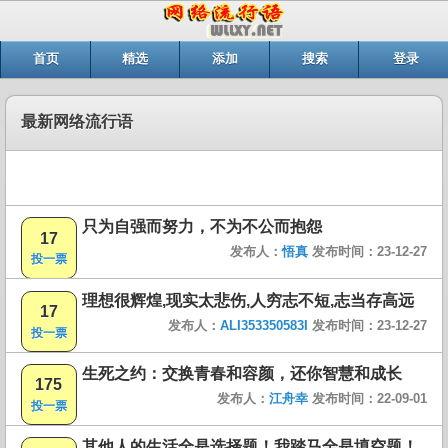
首页
精选
添加
搜索
登录
最新网络流行语
只为自强而努力，不为不公而抱怨
17
发布人：
悟真
发布时间：23-12-27
投一票
理想很辉煌,现实太悲伤,人穷志不短,志当存高远
17
发布人：
ALI353350583I
发布时间：23-12-27
投一票
生死之约：交换青春和容颜，还你智慧和成长
175
发布人：
江舟幸
发布时间：22-09-01
投一票
其他人的生活全是选择题！我踏马全是填空题！