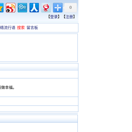
0
【
登录
】【
注册
】
络流行语
搜索
留言板
叫做幸福。