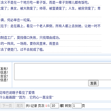
正含义不是在一个地方吃一辈子饭，而是一辈子到哪儿都有饭吃。
女废了；美女，被大款废了；帅哥，被富婆废了；人生，被房贷废了；青
…
牛粪，何必单恋一坨屎。
就在于：走在路上，看见一个老人摔倒，所有人都上去扶她，让她一时不
…
的制造工厂，莫找借口失败，只找理由成功。
年的一阵风，一场雨，要你风里来，雨里去
过去了便是门，过不去就成了槛。
可发布！
情信息！
动言论！
复信息！
见哑巴说瞎子看见了爱情
什么能画圆” “因为 …它的心一直没变”
共
1
记录
页次:
1
/1
条
/页 转到
页