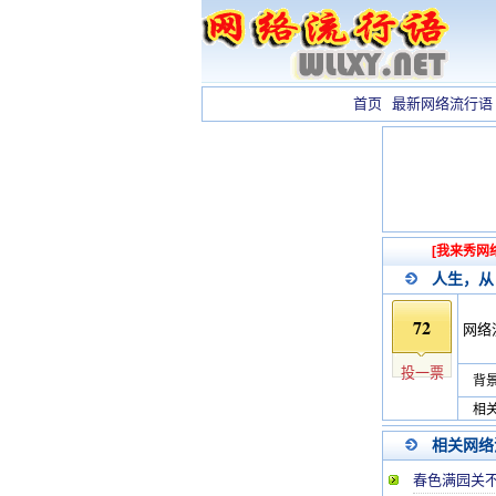
首页
最新网络流行语
[我来秀网
人生，从
72
网络
投一票
背景
相关
相关网络
春色满园关