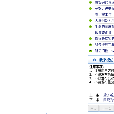
铁饭碗的真
英雄，被美
春，被工作
天涯何处无
生命的宽度
知道该讹谁
懒惰是贫穷
爷是持续百
所谓门槛，
我来模仿
注意事项：
1、注册用户方
2、不得发布色
3、不得发布反
4、不要发布重
上一条：
聋子听
下一条：
圆规为