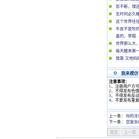
剪不断，理
生时何必久
这个世界往
牛皮不是吹
盖的，草帽
世界那么大
每天醒来第
我靠.又他妈
我来模仿
注意事项：
1、注册用户方
2、不得发布色
3、不得发布反
4、不要发布重
上一条：
你的牙
下一条：
您复杂