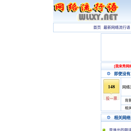
首页
最新网络流行语
[我来秀网
即使没有
148
网络
投一票
背景
相关
相关网络
是谁出的题