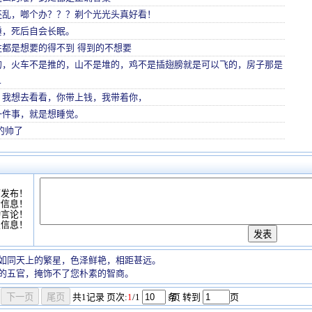
还乱，啷个办？？？剃个光光头真好看！
睡，死后自会长眠。
往都是想要的得不到 得到的不想要
的，火车不是推的，山不是堆的，鸡不是插翅膀就是可以飞的，房子那是
…
，我想去看看，你带上钱，我带着你，
一件事，就是想睡觉。
的帅了
可发布！
情信息！
动言论！
复信息！
如同天上的繁星，色泽鲜艳，相距甚远。
的五官，掩饰不了您朴素的智商。
共
1
记录
页次:
1
/1
条
/页 转到
页