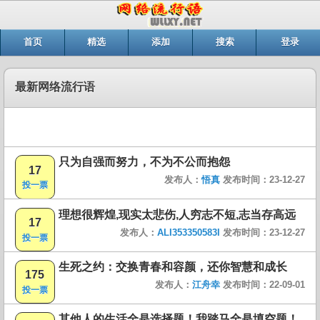
首页
精选
添加
搜索
登录
最新网络流行语
只为自强而努力，不为不公而抱怨
17
发布人：
悟真
发布时间：23-12-27
投一票
理想很辉煌,现实太悲伤,人穷志不短,志当存高远
17
发布人：
ALI353350583I
发布时间：23-12-27
投一票
生死之约：交换青春和容颜，还你智慧和成长
175
发布人：
江舟幸
发布时间：22-09-01
投一票
其他人的生活全是选择题！我踏马全是填空题！