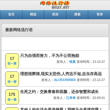
首页
精选
添加
搜索
登录
最新网络流行语
只为自强而努力，不为不公而抱怨
17
发布人：
悟真
发布时间：23-12-27
投一票
理想很辉煌,现实太悲伤,人穷志不短,志当存高远
17
发布人：
ALI353350583I
发布时间：23-12-27
投一票
生死之约：交换青春和容颜，还你智慧和成长
175
发布人：
江舟幸
发布时间：22-09-01
投一票
其他人的生活全是选择题！我踏马全是填空题！