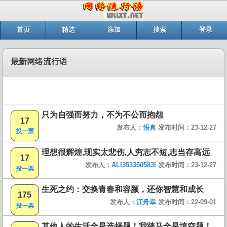
首页
精选
添加
搜索
登录
最新网络流行语
只为自强而努力，不为不公而抱怨
17
发布人：
悟真
发布时间：23-12-27
投一票
理想很辉煌,现实太悲伤,人穷志不短,志当存高远
17
发布人：
ALI353350583I
发布时间：23-12-27
投一票
生死之约：交换青春和容颜，还你智慧和成长
175
发布人：
江舟幸
发布时间：22-09-01
投一票
其他人的生活全是选择题！我踏马全是填空题！