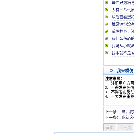
异性只为培
太有三八气
从后面看想
我原谅你没
咸鱼翻身，
有什么伤心
我妈从小就
我本就不是
我来模仿
注意事项：
1、注册用户方
2、不得发布色
3、不得发布反
4、不要发布重
上一条：
唉，我
下一条：
我就这