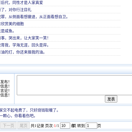
育后代，同性才是人家真爱
质了，对你行注目礼
犯罪，从侧面看想撤退，从正面看想自卫。
有欣赏美的细胞
还是咸鱼。
的事，哭出来，让大家笑一笑！
教育我，学海无涯，回头是岸。
省油的灯，你还来揩我的油。
可发布！
情信息！
动言论！
复信息！
家交不起电费了，只好烧钱取暖了。
一颗心，你看着伤吧。
共
1
记录
页次:
1
/1
条
/页 转到
页