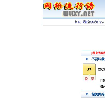
首页
最新网络流行语
[我来秀网
不要叫我
37
网络
投一票
背景
相关
相关网络