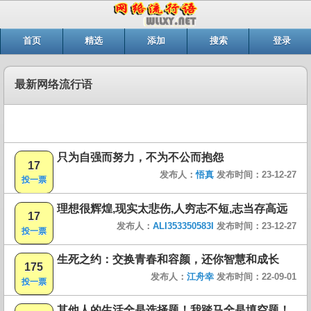
首页
精选
添加
搜索
登录
最新网络流行语
只为自强而努力，不为不公而抱怨
17
发布人：
悟真
发布时间：23-12-27
投一票
理想很辉煌,现实太悲伤,人穷志不短,志当存高远
17
发布人：
ALI353350583I
发布时间：23-12-27
投一票
生死之约：交换青春和容颜，还你智慧和成长
175
发布人：
江舟幸
发布时间：22-09-01
投一票
其他人的生活全是选择题！我踏马全是填空题！