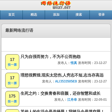
首页
精选
添加
搜索
登录
最新网络流行语
只为自强而努力，不为不公而抱怨
17
发布人：
悟真
发布时间：23-12-27
投一票
理想很辉煌,现实太悲伤,人穷志不短,志当存高远
17
发布人：
ALI353350583I
发布时间：23-12-27
投一票
生死之约：交换青春和容颜，还你智慧和成长
175
发布人：
江舟幸
发布时间：22-09-01
投一票
其他人的生活全是选择题！我踏马全是填空题！