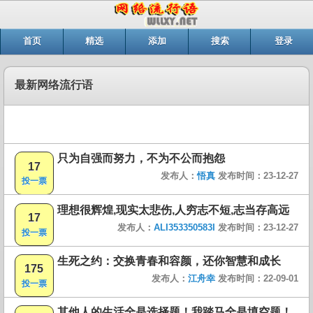
首页
精选
添加
搜索
登录
最新网络流行语
只为自强而努力，不为不公而抱怨
17
发布人：
悟真
发布时间：23-12-27
投一票
理想很辉煌,现实太悲伤,人穷志不短,志当存高远
17
发布人：
ALI353350583I
发布时间：23-12-27
投一票
生死之约：交换青春和容颜，还你智慧和成长
175
发布人：
江舟幸
发布时间：22-09-01
投一票
其他人的生活全是选择题！我踏马全是填空题！