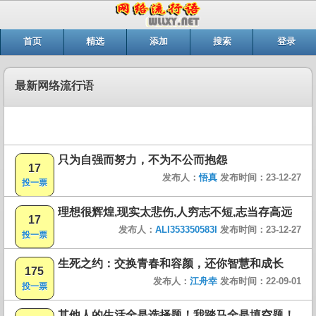
首页
精选
添加
搜索
登录
最新网络流行语
只为自强而努力，不为不公而抱怨
17
发布人：
悟真
发布时间：23-12-27
投一票
理想很辉煌,现实太悲伤,人穷志不短,志当存高远
17
发布人：
ALI353350583I
发布时间：23-12-27
投一票
生死之约：交换青春和容颜，还你智慧和成长
175
发布人：
江舟幸
发布时间：22-09-01
投一票
其他人的生活全是选择题！我踏马全是填空题！