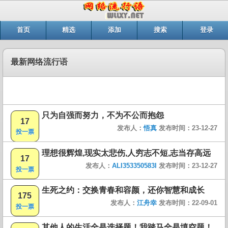
首页
精选
添加
搜索
登录
最新网络流行语
只为自强而努力，不为不公而抱怨
17
发布人：
悟真
发布时间：23-12-27
投一票
理想很辉煌,现实太悲伤,人穷志不短,志当存高远
17
发布人：
ALI353350583I
发布时间：23-12-27
投一票
生死之约：交换青春和容颜，还你智慧和成长
175
发布人：
江舟幸
发布时间：22-09-01
投一票
其他人的生活全是选择题！我踏马全是填空题！