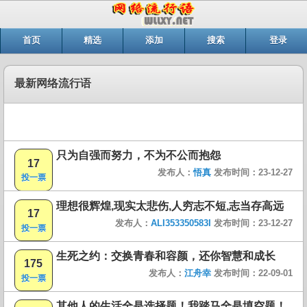
首页
精选
添加
搜索
登录
最新网络流行语
只为自强而努力，不为不公而抱怨
17
发布人：
悟真
发布时间：23-12-27
投一票
理想很辉煌,现实太悲伤,人穷志不短,志当存高远
17
发布人：
ALI353350583I
发布时间：23-12-27
投一票
生死之约：交换青春和容颜，还你智慧和成长
175
发布人：
江舟幸
发布时间：22-09-01
投一票
其他人的生活全是选择题！我踏马全是填空题！