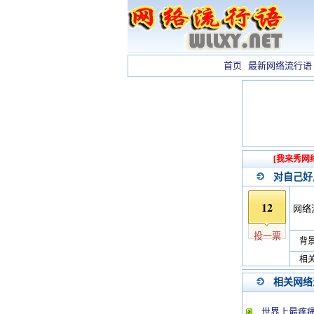
首页
最新网络流行语
[我来秀网
对自己好
12
网络
投一票
背景
相关
相关网络
世界上最疼痛