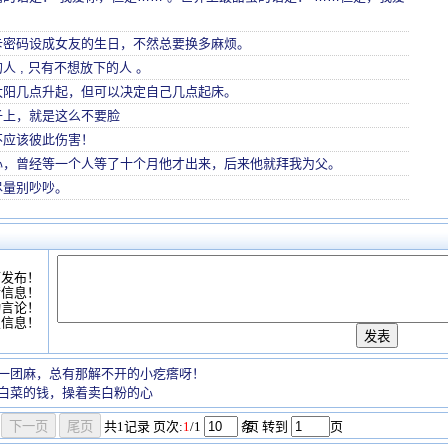
卡密码设成女友的生日，不然总要换多麻烦。
人 , 只有不想放下的人 。
太阳几点升起，但可以决定自己几点起床。
子上，就是这么不要脸
不应该彼此伤害！
心，曾经等一个人等了十个月他才出来，后来他就拜我为父。
尽量别吵吵。
可发布！
情信息！
动言论！
复信息！
一团麻，总有那解不开的小疙瘩呀！
白菜的钱，操着卖白粉的心
共
1
记录
页次:
1
/1
条
/页 转到
页