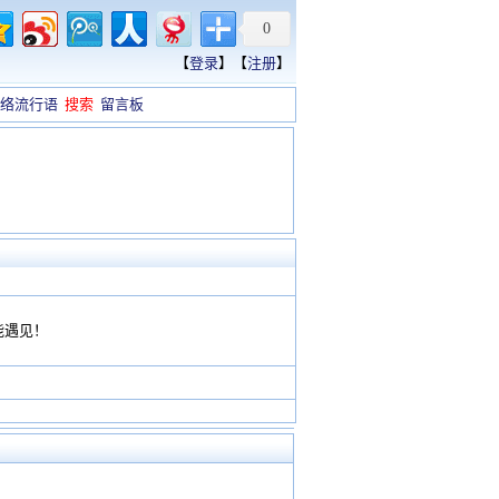
0
【
登录
】【
注册
】
络流行语
搜索
留言板
能遇见！