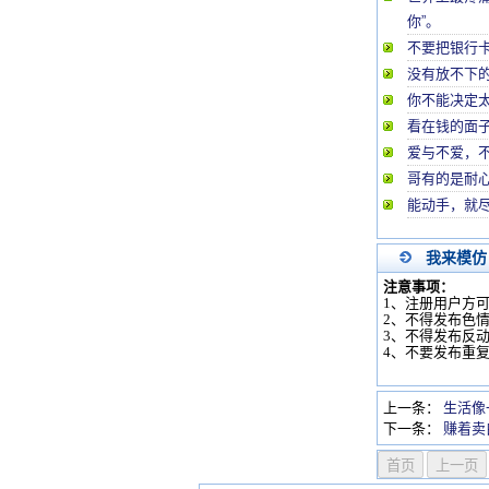
你”。
不要把银行
没有放不下的
你不能决定
看在钱的面
爱与不爱，
哥有的是耐
能动手，就
我来模仿
注意事项：
1、注册用户方
2、不得发布色
3、不得发布反
4、不要发布重
上一条：
生活像
下一条：
赚着卖