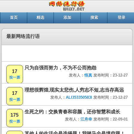
首页
精选
添加
搜索
登录
最新网络流行语
只为自强而努力，不为不公而抱怨
17
发布人：
悟真
发布时间：23-12-27
投一票
理想很辉煌,现实太悲伤,人穷志不短,志当存高远
17
发布人：
ALI353350583I
发布时间：23-12-27
投一票
生死之约：交换青春和容颜，还你智慧和成长
175
发布人：
江舟幸
发布时间：22-09-01
投一票
其他人的生活全是选择题！我踏马全是填空题！