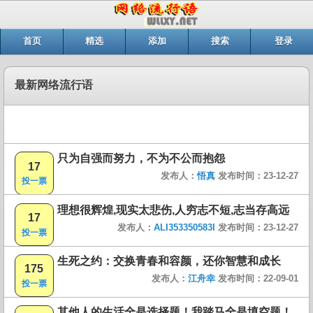
首页
精选
添加
搜索
登录
最新网络流行语
只为自强而努力，不为不公而抱怨
17
发布人：
悟真
发布时间：23-12-27
投一票
理想很辉煌,现实太悲伤,人穷志不短,志当存高远
17
发布人：
ALI353350583I
发布时间：23-12-27
投一票
生死之约：交换青春和容颜，还你智慧和成长
175
发布人：
江舟幸
发布时间：22-09-01
投一票
其他人的生活全是选择题！我踏马全是填空题！