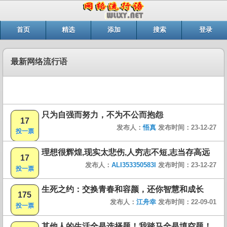
首页
精选
添加
搜索
登录
最新网络流行语
只为自强而努力，不为不公而抱怨
17
发布人：
悟真
发布时间：23-12-27
投一票
理想很辉煌,现实太悲伤,人穷志不短,志当存高远
17
发布人：
ALI353350583I
发布时间：23-12-27
投一票
生死之约：交换青春和容颜，还你智慧和成长
175
发布人：
江舟幸
发布时间：22-09-01
投一票
其他人的生活全是选择题！我踏马全是填空题！