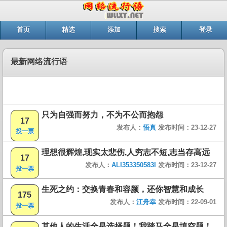
首页
精选
添加
搜索
登录
最新网络流行语
只为自强而努力，不为不公而抱怨
17
发布人：
悟真
发布时间：23-12-27
投一票
理想很辉煌,现实太悲伤,人穷志不短,志当存高远
17
发布人：
ALI353350583I
发布时间：23-12-27
投一票
生死之约：交换青春和容颜，还你智慧和成长
175
发布人：
江舟幸
发布时间：22-09-01
投一票
其他人的生活全是选择题！我踏马全是填空题！