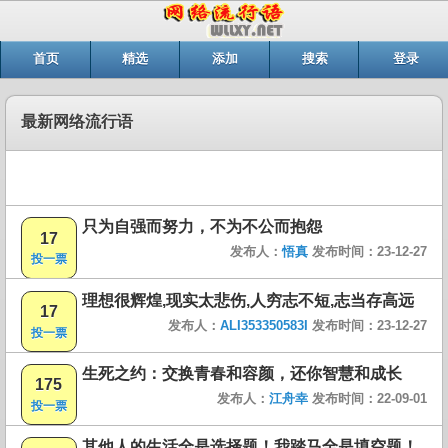
首页
精选
添加
搜索
登录
最新网络流行语
只为自强而努力，不为不公而抱怨
17
发布人：
悟真
发布时间：23-12-27
投一票
理想很辉煌,现实太悲伤,人穷志不短,志当存高远
17
发布人：
ALI353350583I
发布时间：23-12-27
投一票
生死之约：交换青春和容颜，还你智慧和成长
175
发布人：
江舟幸
发布时间：22-09-01
投一票
其他人的生活全是选择题！我踏马全是填空题！